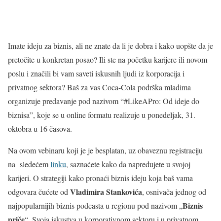
Imate ideju za biznis, ali ne znate da li je dobra i kako uopšte da je
pretočite u konkretan posao? Ili ste na početku karijere ili novom
poslu i značili bi vam saveti iskusnih ljudi iz korporacija i
privatnog sektora? Baš za vas Coca-Cola podrška mladima
organizuje predavanje pod nazivom “#LikeAPro: Od ideje do
biznisa”, koje se u online formatu realizuje u ponedeljak, 31.
oktobra u 16 časova.
Na ovom vebinaru koji je je besplatan, uz obaveznu registraciju
na sledećem
linku
, saznaćete kako da napredujete u svojoj
karijeri. O strategiji kako pronaći biznis ideju koja baš vama
Vladimira Stankovića
odgovara čućete od
, osnivača jednog od
Biznis
najpopularnijih biznis podcasta u regionu pod nazivom „
priče
“. Svoja iskustva u korporativnom sektoru i u privatnom