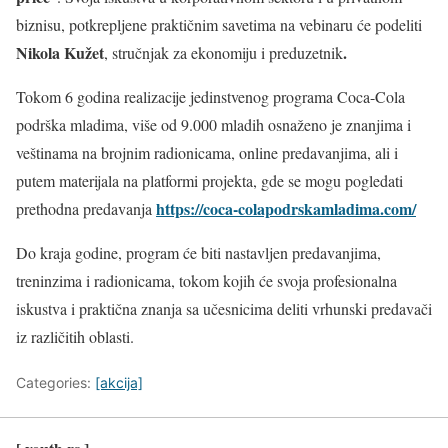
biznisu, potkrepljene praktičnim savetima na vebinaru će podeliti
Nikola Kužet
.
, stručnjak za ekonomiju i preduzetnik
Tokom 6 godina realizacije jedinstvenog programa Coca-Cola
podrška mladima, više od 9.000 mladih osnaženo je znanjima i
veštinama na brojnim radionicama, online predavanjima, ali i
putem materijala na platformi projekta, gde se mogu pogledati
https://coca-colapodrskamladima.com/
prethodna predavanja
Do kraja godine, program će biti nastavljen predavanjima,
treninzima i radionicama, tokom kojih će svoja profesionalna
iskustva i praktična znanja sa učesnicima deliti vrhunski predavači
iz različitih oblasti.
Categories:
[akcija]