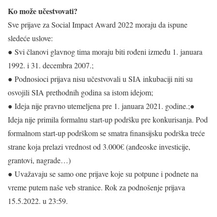
Ko može učestvovati?
Sve prijave za Social Impact Award 2022 moraju da ispune
sledeće uslove:
● Svi članovi glavnog tima moraju biti rođeni između 1. januara
1992. i 31. decembra 2007.;
● Podnosioci prijava nisu učestvovali u SIA inkubaciji niti su
osvojili SIA prethodnih godina sa istom idejom;
● Ideja nije pravno utemeljena pre 1. januara 2021. godine.;●
Ideja nije primila formalnu start-up podršku pre konkurisanja. Pod
formalnom start-up podrškom se smatra finansijsku podrška treće
strane koja prelazi vrednost od 3.000€ (anđeoske investicije,
grantovi, nagrade…)
● Uvažavaju se samo one prijave koje su potpune i podnete na
vreme putem naše veb stranice. Rok za podnošenje prijava
15.5.2022. u 23:59.