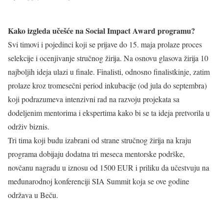
Kako izgleda učešće na Social Impact Award programu?
Svi timovi i pojedinci koji se prijave do 15. maja prolaze proces
selekcije i ocenjivanje stručnog žirija. Na osnovu glasova žirija 10
najboljih ideja ulazi u finale. Finalisti, odnosno finalistkinje, zatim
prolaze kroz tromesečni period inkubacije (od jula do septembra)
koji podrazumeva intenzivni rad na razvoju projekata sa
dodeljenim mentorima i ekspertima kako bi se ta ideja pretvorila u
održiv biznis.
Tri tima koji budu izabrani od strane stručnog žirija na kraju
programa dobijaju dodatna tri meseca mentorske podrške,
novčanu nagradu u iznosu od 1500 EUR i priliku da učestvuju na
međunarodnoj konferenciji SIA Summit koja se ove godine
održava u Beču.