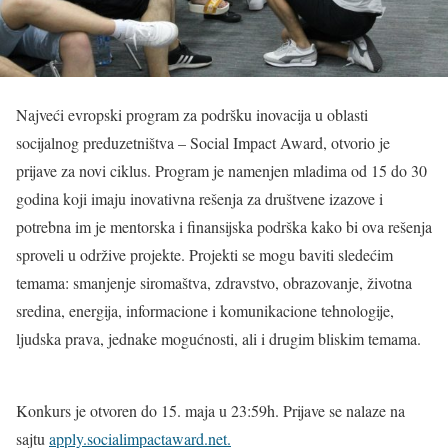
Najveći evropski program za podršku inovacija u oblasti
socijalnog preduzetništva – Social Impact Award, otvorio je
prijave za novi ciklus. Program je namenjen mladima od 15 do 30
godina koji imaju inovativna rešenja za društvene izazove i
potrebna im je mentorska i finansijska podrška kako bi ova rešenja
sproveli u održive projekte. Projekti se mogu baviti sledećim
temama: smanjenje siromaštva, zdravstvo, obrazovanje, životna
sredina, energija, informacione i komunikacione tehnologije,
ljudska prava, jednake mogućnosti, ali i drugim bliskim temama.
Konkurs je otvoren do 15. maja u 23:59h. Prijave se nalaze na
sajtu
apply.socialimpactaward.net.