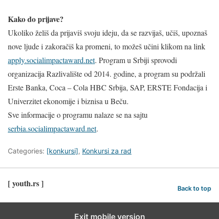
Kako do prijave?
Ukoliko želiš da prijaviš svoju ideju, da se razvijaš, učiš, upoznaš
nove ljude i zakoračiš ka promeni, to možeš učini klikom na link
apply.socialimpactaward.net
. Program u Srbiji sprovodi
organizacija Razlivalište od 2014. godine, a program su podržali
Erste Banka, Coca – Cola HBC Srbija, SAP, ERSTE Fondacija i
Univerzitet ekonomije i biznisa u Beču.
Sve informacije o programu nalaze se na sajtu
serbia.socialimpactaward.net
.
Categories:
[konkursi]
,
Konkursi za rad
[ youth.rs ]
Back to top
Exit mobile version