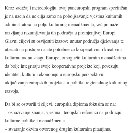
Kroz sadržaj i metodologiju, ovaj paneuropski program specifičan
je na način da ne cilja samo na poboljšavanje vještina kulturnih
administratora na polju kulturnog menadžmenta, već pomaže i
razvijanju razumijevanja tih područja u promjenjivoj Europi.
Glavni ciljevi su osvijestiti izazove unutar područja djelovanja te
utjecati na pristupe i alate potrebne za kooperativnu i kreativnu
kulturnu radnu snagu Europe; omogućiti kulturnim menadžerima
da bolje integriraju svoje kooperativne projekte koji povezuju
identitet, kulturu i ekonomiju u europsku perspektivu;
uključivanje europskih projekata u politiku regionalnog kulturnog
razvoja.
Da bi se ostvarili ti ciljevi, europska diploma fokusira se na:
– osnaživanje znanja, vještina i teorijskih referenci na području
kulturne politike i menadžmenta
– stvaranje okvira otvorenog drugim kulturnim pitanjima,