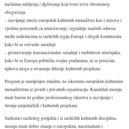
načinima mišljenja / djelovanja koji tvore izvor obostranog
obogaćenja
– razvijanje mreže europskih kulturnih menadžera kao i stavova i
vještina povezanih za umrežavanje; izgradnju snažnih odnosa
među sudionicima iz različitih regija Europe i drugih kontinenata
kako bi se ostvarile suradnje
– promoviranje transnacionalne suradnje i mobilnosti stručnjaka,
kako bi se Europa približila svojim građanima, te se povećala
njihova uloga u stvaranju difuzije kulturnih projekata.
Program je namijenjen mladim, no iskusnim europskim kulturnim
menadžerima iz javnih i privatnih organizacija. Kandidati moraju
imati barem tri godine profesionalnog iskustva u razvijanju i
širenju umjetničkih / kulturnih projekata.
Sudionici različitog porijekla i iz različitih kulturnih disciplina,
moraju imati dobro znanje o europskim, nacionalnim i