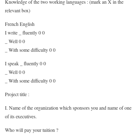
Knowledge of the two working languages : (mark an X in the
relevant box)
French English
I write _ fluently 0 0
_ Well 0 0
_ With some difficulty 0 0
I speak _ fluently 0 0
_ Well 0 0
_ With some difficulty 0 0
Project title :
I. Name of the organization which sponsors you and name of one
of its executives.
Who will pay your tuition ?