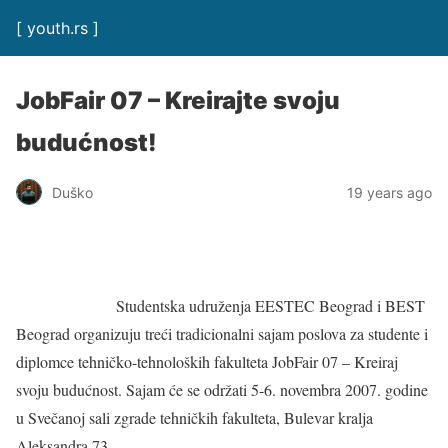
[ youth.rs ]
JobFair 07 – Kreirajte svoju
budućnost!
Duško
19 years ago
Studentska udruženja EESTEC Beograd i BEST
Beograd organizuju treći tradicionalni sajam poslova za studente i
diplomce tehničko-tehnoloških fakulteta JobFair 07 – Kreiraj
svoju budućnost. Sajam će se održati 5-6. novembra 2007. godine
u Svečanoj sali zgrade tehničkih fakulteta, Bulevar kralja
Aleksandra 73.