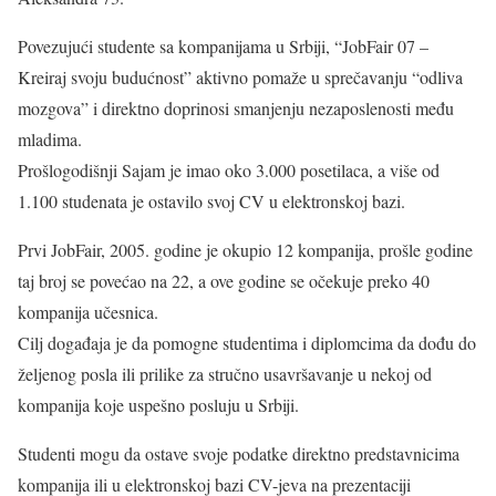
Povezujući studente sa kompanijama u Srbiji, “JobFair 07 –
Kreiraj svoju budućnost” aktivno pomaže u sprečavanju “odliva
mozgova” i direktno doprinosi smanjenju nezaposlenosti među
mladima.
Prošlogodišnji Sajam je imao oko 3.000 posetilaca, a više od
1.100 studenata je ostavilo svoj CV u elektronskoj bazi.
Prvi JobFair, 2005. godine je okupio 12 kompanija, prošle godine
taj broj se povećao na 22, a ove godine se očekuje preko 40
kompanija učesnica.
Cilj događaja je da pomogne studentima i diplomcima da dođu do
željenog posla ili prilike za stručno usavršavanje u nekoj od
kompanija koje uspešno posluju u Srbiji.
Studenti mogu da ostave svoje podatke direktno predstavnicima
kompanija ili u elektronskoj bazi CV-jeva na prezentaciji