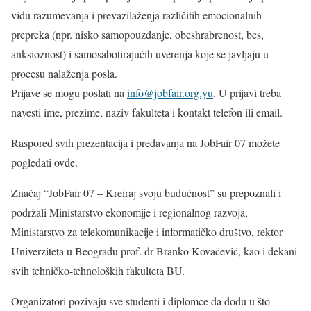
vidu razumevanja i prevazilaženja različitih emocionalnih
prepreka (npr. nisko samopouzdanje, obeshrabrenost, bes,
anksioznost) i samosabotirajućih uverenja koje se javljaju u
procesu nalaženja posla.
Prijave se mogu poslati na
info@jobfair.org.yu
. U prijavi treba
navesti ime, prezime, naziv fakulteta i kontakt telefon ili email.
Raspored svih prezentacija i predavanja na JobFair 07 možete
pogledati ovde.
Značaj “JobFair 07 – Kreiraj svoju budućnost” su prepoznali i
podržali Ministarstvo ekonomije i regionalnog razvoja,
Ministarstvo za telekomunikacije i informatičko društvo, rektor
Univerziteta u Beogradu prof. dr Branko Kovačević, kao i dekani
svih tehničko-tehnoloških fakulteta BU.
Organizatori pozivaju sve studenti i diplomce da dođu u što