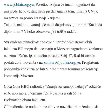
www.jobfair.org.yu
. Posetioci Sajma će imati mogućnost da
unaprede lične veštine kroz predavanja na teme pisanja CV-ja,
razgovora za posao i razvoja karijere.
Takođe, nakon otvaranja će moći da prisustvuju tribini “Šta kada
diplomiram? Visoko obrazovanje i tržište rada”.
Svi studenti tehničko-tehnoloških i prirodno-matematičkih
fakulteta BU mogu da učestvuju u Mozzart nagradnom konkursu
na temu “Zašto, ipak, tražim posao u Srbiji?”. Rad bi trebalo
poslati do 3. novembra na
konkurs@jobfair.org.yu
. Proglašenje
pobednika konkursa će biti 5. novembra u terminu prezentacije
kompanije Mozzart.
Coca Cola HBC radionica “Znanje za samopouzdanje” održaće
se 6. novembra u terminu 12-14 časova u sali 55 na
Elektrotehničkom fakultetu.
Cilj radionice je podupiranje aktivne pozicije pri traženju posla u