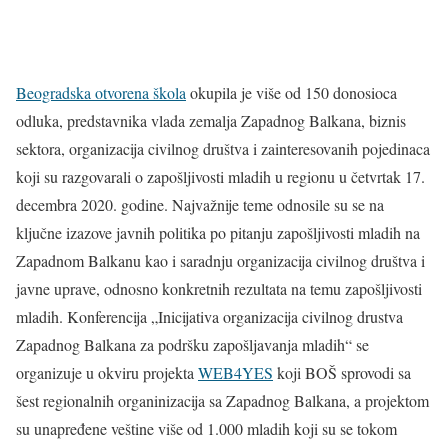
Beogradska otvorena škola
okupila je više od 150 donosioca
odluka, predstavnika vlada zemalja Zapadnog Balkana, biznis
sektora, organizacija civilnog društva i zainteresovanih pojedinaca
koji su razgovarali o zapošljivosti mladih u regionu u četvrtak 17.
decembra 2020. godine. Najvažnije teme odnosile su se na
ključne izazove javnih politika po pitanju zapošljivosti mladih na
Zapadnom Balkanu kao i saradnju organizacija civilnog društva i
javne uprave, odnosno konkretnih rezultata na temu zapošljivosti
mladih. Konferencija „Inicijativa organizacija civilnog drustva
Zapadnog Balkana za podršku zapošljavanja mladih“ se
organizuje u okviru projekta
WEB4YES
koji BOŠ sprovodi sa
šest regionalnih organinizacija sa Zapadnog Balkana, a projektom
su unapređene veštine više od 1.000 mladih koji su se tokom