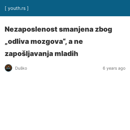
[ youth.rs ]
Nezaposlenost smanjena zbog
„odliva mozgova“, a ne
zapošljavanja mladih
Duško
6 years ago