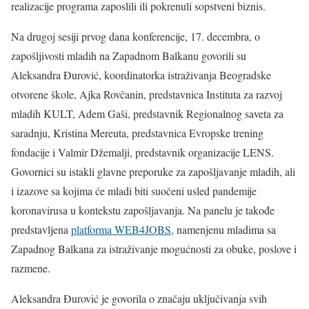
realizacije programa zaposlili ili pokrenuli sopstveni biznis.
Na drugoj sesiji prvog dana konferencije, 17. decembra, o
zapošljivosti mladih na Zapadnom Balkanu govorili su
Aleksandra Đurović, koordinatorka istraživanja Beogradske
otvorene škole, Ajka Rovčanin, predstavnica Instituta za razvoj
mladih KULT, Adem Gaši, predstavnik Regionalnog saveta za
saradnju, Kristina Mereuta, predstavnica Evropske trening
fondacije i Valmir Džemalji, predstavnik organizacije LENS.
Govornici su istakli glavne preporuke za zapošljavanje mladih, ali
i izazove sa kojima će mladi biti suočeni usled pandemije
koronavirusa u kontekstu zapošljavanja. Na panelu je takođe
predstavljena
platforma WEB4JOBS
, namenjenu mladima sa
Zapadnog Balkana za istraživanje mogućnosti za obuke, poslove i
razmene.
Aleksandra Đurović je govorila o značaju uključivanja svih