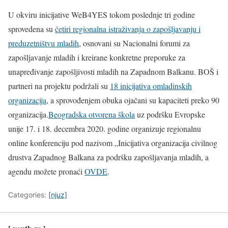
U okviru inicijative WeB4YES tokom poslednje tri godine
sprovedena su
četiri regionalna istraživanja o zapošljavanju i
preduzetništvu mladih
, osnovani su Nacionalni forumi za
zapošljavanje mladih i kreirane konkretne preporuke za
unapređivanje zapošljivosti mladih na Zapadnom Balkanu. BOŠ i
partneri na projektu podržali su
18 inicijativa omladinskih
organizacija
, a sprovođenjem obuka ojačani su kapaciteti preko 90
organizacija.
Beogradska otvorena škola
uz podršku Evropske
unije 17. i 18. decembra 2020. godine organizuje regionalnu
online konferenciju pod nazivom „Inicijativa organizacija civilnog
drustva Zapadnog Balkana za podršku zapošljavanja mladih, a
agendu možete pronaći
OVDE
.
Categories:
[njuz]