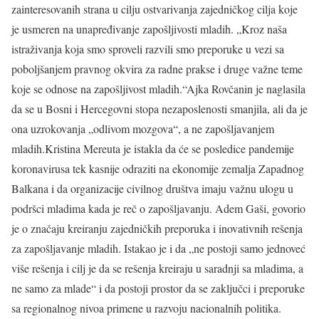
zainteresovanih strana u cilju ostvarivanja zajedničkog cilja koje
je usmeren na unapređivanje zapošljivosti mladih. „Kroz naša
istraživanja koja smo sproveli razvili smo preporuke u vezi sa
poboljšanjem pravnog okvira za radne prakse i druge važne teme
koje se odnose na zapošljivost mladih.“Ajka Rovčanin je naglasila
da se u Bosni i Hercegovni stopa nezaposlenosti smanjila, ali da je
ona uzrokovanja „odlivom mozgova“, a ne zapošljavanjem
mladih.Kristina Mereuta je istakla da će se posledice pandemije
koronavirusa tek kasnije odraziti na ekonomije zemalja Zapadnog
Balkana i da organizacije civilnog društva imaju važnu ulogu u
podršci mladima kada je reč o zapošljavanju. Adem Gaši, govorio
je o značaju kreiranju zajedničkih preporuka i inovativnih rešenja
za zapošljavanje mladih. Istakao je i da „ne postoji samo jednoveć
više rešenja i cilj je da se rešenja kreiraju u saradnji sa mladima, a
ne samo za mlade“ i da postoji prostor da se zaključci i preporuke
sa regionalnog nivoa primene u razvoju nacionalnih politika.