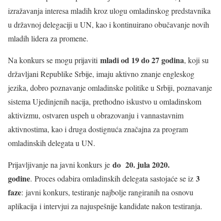
izražavanja interesa mladih kroz ulogu omladinskog predstavnika
u državnoj delegaciji u UN, kao i kontinuirano obučavanje novih
mladih lidera za promene.
mladi od 19 do 27 godina
Na konkurs se mogu prijaviti
, koji su
državljani Republike Srbije, imaju aktivno znanje engleskog
jezika, dobro poznavanje omladinske politike u Srbiji, poznavanje
sistema Ujedinjenih nacija, prethodno iskustvo u omladinskom
aktivizmu, ostvaren uspeh u obrazovanju i vannastavnim
aktivnostima, kao i druga dostignuća značajna za program
omladinskih delegata u UN.
do 20. jula 2020.
Prijavljivanje na javni konkurs je
godine
3
. Proces odabira omladinskih delegata sastojaće se iz
faze
:
javni konkurs, testiranje najbolje rangiranih na osnovu
aplikacija i intervjui za najuspešnije kandidate nakon testiranja.