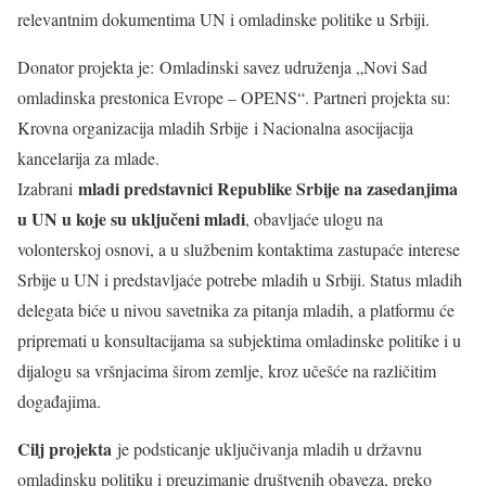
relevantnim dokumentima UN i omladinske politike u Srbiji.
Donator projekta je: Omladinski savez udruženja „Novi Sad
omladinska prestonica Evrope – OPENS“. Partneri projekta su:
Krovna organizacija mladih Srbije i Nacionalna asocijacija
kancelarija za mlade.
mladi predstavnici Republike Srbije na zasedanjima
Izabrani
u UN u koje su uključeni mladi
, obavljaće ulogu na
volonterskoj osnovi, a u službenim kontaktima zastupaće interese
Srbije u UN i predstavljaće potrebe mladih u Srbiji. Status mladih
delegata biće u nivou savetnika za pitanja mladih, a platformu će
pripremati u konsultacijama sa subjektima omladinske politike i u
dijalogu sa vršnjacima širom zemlje, kroz učešće na različitim
događajima.
Cilj projekta
je podsticanje uključivanja mladih u državnu
omladinsku politiku i preuzimanje društvenih obaveza, preko