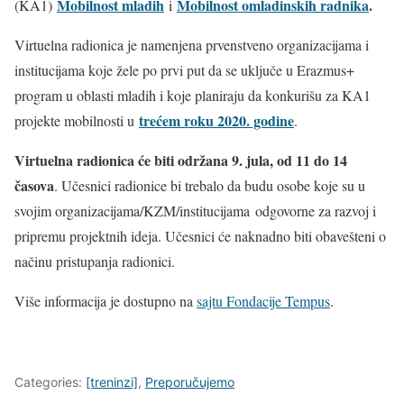
Mobilnost mladih
Mobilnost omladinskih radnika
.
(KA1)
i
Virtuelna radionica je namenjena prvenstveno organizacijama i
institucijama koje žele po prvi put da se uključe u Erazmus+
program u oblasti mladih i koje planiraju da konkurišu za KA1
trećem roku 2020. godine
projekte mobilnosti u
.
Virtuelna radionica će biti održana 9. jula, od 11 do 14
časova
. Učesnici radionice bi trebalo da budu osobe koje su u
svojim organizacijama/KZM/institucijama odgovorne za razvoj i
pripremu projektnih ideja. Učesnici će naknadno biti obavešteni o
načinu pristupanja radionici.
Više informacija je dostupno na
sajtu Fondacije Tempus
.
Categories:
[treninzi]
,
Preporučujemo