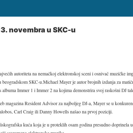
 3. novembra u SKC-u
ajvećih autoriteta na nemačkoj elektronskoj sceni i osnivač muzičke im
 u beogradskom SKC-u.Michael Mayer je autor brojnih izdanja za matičn
s albuma Immer 1 i Immer 2 na kojima demonstrira svoj raskošni DJ tal
b magazina Resident Advisor za najboljeg DJ-a, Mayer se u konkurenci
lobos, Carl Craig ili Danny Howells našao na prvoj poziciji.
 diskografska kuća koja je u proteklih osam godina presudno doprinela
kciji savremene elektronske muzike.