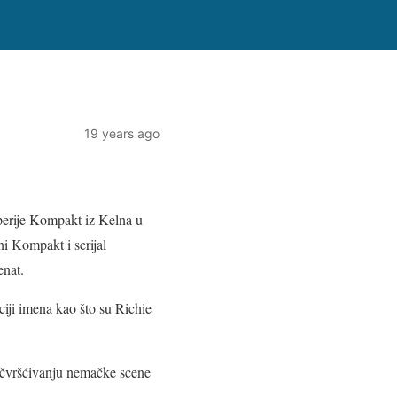
19 years ago
perije Kompakt iz Kelna u
i Kompakt i serijal
enat.
ji imena kao što su Richie
 učvršćivanju nemačke scene