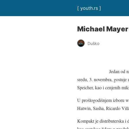
[ youth.rs ]
Michael Mayer
Duško
Jedan od n
sredu, 3. novembra, gostuje
Speicher, kao i cenjenih mik
U prošlogodišnjem izboru we
Hatwin, Sasha, Ricardo Villa
Kompakt je distributerska i
kao svetskog lidera u produ