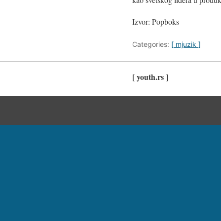
Izvor: Popboks
Categories:
[ mjuzik ]
[ youth.rs ]