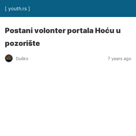
[ youth.rs ]
Postani volonter portala Hoću u
pozorište
Duško
7 years ago