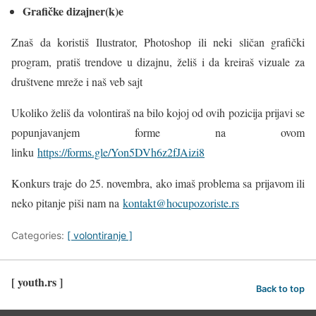
Grafičke dizajner(k)e
Znaš da koristiš Ilustrator, Photoshop ili neki sličan grafički
program, pratiš trendove u dizajnu, želiš i da kreiraš vizuale za
društvene mreže i naš veb sajt
Ukoliko želiš da volontiraš na bilo kojoj od ovih pozicija prijavi se
popunjavanjem forme na ovom
linku
https://forms.gle/Yon5DVh6z2fJAizi8
Konkurs traje do 25. novembra, ako imaš problema sa prijavom ili
neko pitanje piši nam na
kontakt@hocupozoriste.rs
Categories:
[ volontiranje ]
[ youth.rs ]
Back to top