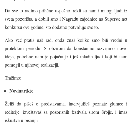
Da sve to radimo prilično uspešno, rekli su nam i mnogi ljudi iz
sveta pozorišta, a dobili smo i Nagradu zajednice na Superste.net
konkursu ove godine, što dodatno potvrđuje sve to.
Ako već pratiš naš rad, onda znaš koliko smo bili vredni u
proteklom periodu. S obzirom da konstantno razvijamo nove
ideje, potrebno nam je pojačanje i još mladih ljudi koji bi nam
pomogli u njihovoj realizaciji.
Tražimo:
Novinar(k)e
Želiš da pišeš o predstavama, intervjuišeš poznate glumce i
reditelje, izveštavaš sa pozorišnih festivala širom Srbije, i imaš
iskustva u pisanju