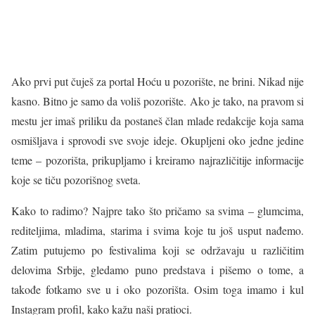
Ako prvi put čuješ za portal Hoću u pozorište, ne brini. Nikad nije
kasno. Bitno je samo da voliš pozorište. Ako je tako, na pravom si
mestu jer imaš priliku da postaneš član mlade redakcije koja sama
osmišljava i sprovodi sve svoje ideje. Okupljeni oko jedne jedine
teme – pozorišta, prikupljamo i kreiramo najrazličitije informacije
koje se tiču pozorišnog sveta.
Kako to radimo? Najpre tako što pričamo sa svima – glumcima,
rediteljima, mladima, starima i svima koje tu još usput nađemo.
Zatim putujemo po festivalima koji se održavaju u različitim
delovima Srbije, gledamo puno predstava i pišemo o tome, a
takođe fotkamo sve u i oko pozorišta. Osim toga imamo i kul
Instagram profil, kako kažu naši pratioci.