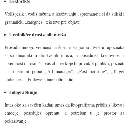
Lektor(k)e
Voliš jezik i vodiš računa o izražavanju i spreman/na si da stilski i
gramatički „zategneš“ tekstove pre objave
Urednik/ce društvenih mreža
Provodiš mnogo vremena na fejsu, instagramu i tviteru; upoznat/a
si sa dinamikom društvenih mreža, a poseduješ kreativnost i
spremnost da osmišljavaš objave koje bi privukle publiku; poznati
su ti termini poput „Ad manager“, „Post boosting“, „Target
audiences“ „Followers interaction“ itd.
Fotograf/kinje
Imaš oko za savršen kadar, umeš da fotografijama približiš likove i
emocije, poseduješ opremu, a potreban ti je prostor za
pokazivanje.