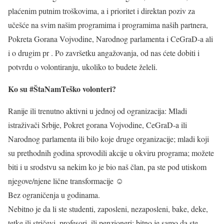
plaćenim putnim troškovima, a i prioritet i direktan poziv za
učešće na svim našim programima i programima naših partnera,
Pokreta Gorana Vojvodine, Narodnog parlamenta i CeGraD-a ali
i o drugim pr . Po završetku angažovanja, od nas ćete dobiti i
potvrdu o volontiranju, ukoliko to budete želeli.
Ko su #ŠtaNamTeško volonteri?
Ranije ili trenutno aktivni u jednoj od ogranizacija: Mladi
istraživači Srbije, Pokret gorana Vojvodine, CeGraD-a ili
Narodnog parlamenta ili bilo koje druge organizacije; mladi koji
su prethodnih godina sprovodili akcije u okviru programa; možete
biti i u srodstvu sa nekim ko je bio naš član, pa ste pod utiskom
njegove/njene lične transformacije ☺
Bez ograničenja u godinama.
Nebitno je da li ste studenti, zaposleni, nezaposleni, bake, deke,
tetke ili stričevi, profesori, ili penzioneri; bitno je samo da ste