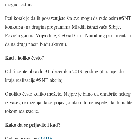
mogućnostima.
Peti korak je da ih posavetujete šta sve mogu da rade osim #ŠNT
konkursa (na drugim programima Mladih istraživača Srbije,
Pokreta gorana Vojvodine, CeGraD-a ili Narodnog parlamenta, ili
da na drugi način budu aktivni).
Kad i koliko često?
Od 5. septembra do 31. decembra 2019. godine (ili ranije, do
kraja realizacije #ŠNT akcija).
Onoliko često koliko možete. Najpre je bitno da ohrabrite nekog
iz vašeg okruženja da se prijavi, a ako u tome uspete, da ih pratite
tokom realizacije.
Kako da se prijavite i kad?
Onlajn prijava je
OVDE