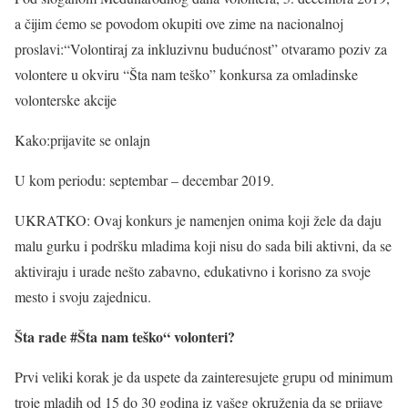
a čijim ćemo se povodom okupiti ove zime na nacionalnoj
proslavi:“Volontiraj za inkluzivnu budućnost” otvaramo poziv za
volontere u okviru “Šta nam teško” konkursa za omladinske
volonterske akcije
Kako:prijavite se onlajn
U kom periodu: septembar – decembar 2019.
UKRATKO: Ovaj konkurs je namenjen onima koji žele da daju
malu gurku i podršku mladima koji nisu do sada bili aktivni, da se
aktiviraju i urade nešto zabavno, edukativno i korisno za svoje
mesto i svoju zajednicu.
Šta rade #Šta nam teško“ volonteri?
Prvi veliki korak je da uspete da zainteresujete grupu od minimum
troje mladih od 15 do 30 godina iz vašeg okruženja da se prijave