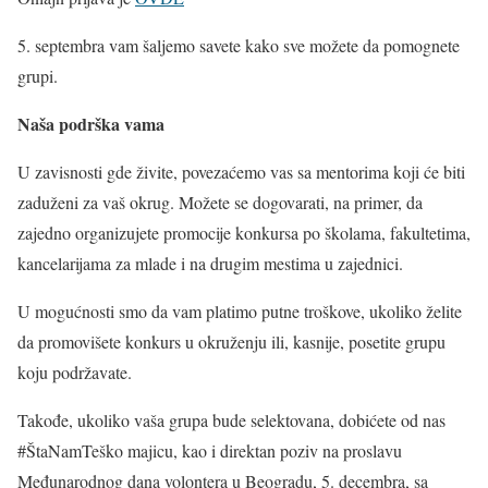
5. septembra vam šaljemo savete kako sve možete da pomognete
grupi.
Naša podrška vama
U zavisnosti gde živite, povezaćemo vas sa mentorima koji će biti
zaduženi za vaš okrug. Možete se dogovarati, na primer, da
zajedno organizujete promocije konkursa po školama, fakultetima,
kancelarijama za mlade i na drugim mestima u zajednici.
U mogućnosti smo da vam platimo putne troškove, ukoliko želite
da promovišete konkurs u okruženju ili, kasnije, posetite grupu
koju podržavate.
Takođe, ukoliko vaša grupa bude selektovana, dobićete od nas
#ŠtaNamTeško majicu, kao i direktan poziv na proslavu
Međunarodnog dana volontera u Beogradu, 5. decembra, sa