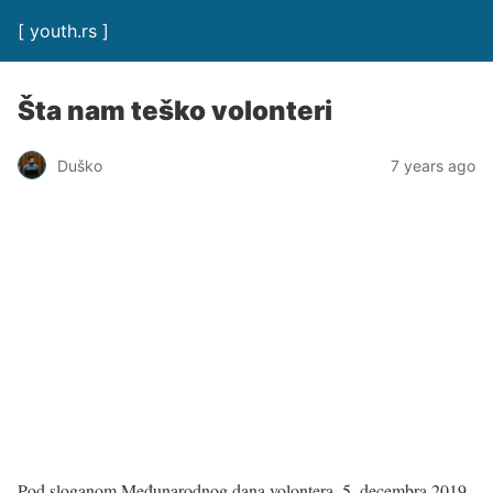
[ youth.rs ]
Šta nam teško volonteri
Duško
7 years ago
Pod sloganom Međunarodnog dana volontera, 5. decembra 2019,