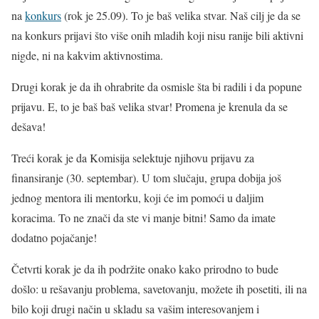
na
konkurs
(rok je 25.09). To je baš velika stvar. Naš cilj je da se
na konkurs prijavi što više onih mladih koji nisu ranije bili aktivni
nigde, ni na kakvim aktivnostima.
Drugi korak je da ih ohrabrite da osmisle šta bi radili i da popune
prijavu. E, to je baš baš velika stvar! Promena je krenula da se
dešava!
Treći korak je da Komisija selektuje njihovu prijavu za
finansiranje (30. septembar). U tom slučaju, grupa dobija još
jednog mentora ili mentorku, koji će im pomoći u daljim
koracima. To ne znači da ste vi manje bitni! Samo da imate
dodatno pojačanje!
Četvrti korak je da ih podržite onako kako prirodno to bude
došlo: u rešavanju problema, savetovanju, možete ih posetiti, ili na
bilo koji drugi način u skladu sa vašim interesovanjem i