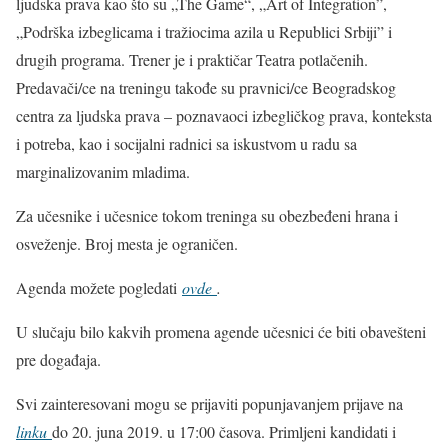
ljudska prava kao što su „The Game“, „Art of Integration”,
„Podrška izbeglicama i tražiocima azila u Republici Srbiji” i
drugih programa. Trener je i praktičar Teatra potlačenih.
Predavači/ce na treningu takođe su pravnici/ce Beogradskog
centra za ljudska prava – poznavaoci izbegličkog prava, konteksta
i potreba, kao i socijalni radnici sa iskustvom u radu sa
marginalizovanim mladima.
Za učesnike i učesnice tokom treninga su obezbeđeni hrana i
osveženje. Broj mesta je ograničen.
Agenda možete pogledati
ovde
.
U slučaju bilo kakvih promena agende učesnici će biti obavešteni
pre događaja.
Svi zainteresovani mogu se prijaviti popunjavanjem prijave na
linku
do 20. juna 2019. u 17:00 časova. Primljeni kandidati i