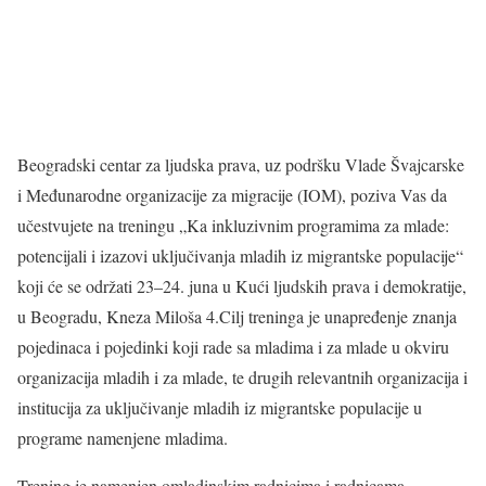
Beogradski centar za ljudska prava, uz podršku Vlade Švajcarske
i Međunarodne organizacije za migracije (IOM), poziva Vas da
učestvujete na treningu „Ka inkluzivnim programima za mlade:
potencijali i izazovi uključivanja mladih iz migrantske populacije“
koji će se održati 23–24. juna u Kući ljudskih prava i demokratije,
u Beogradu, Kneza Miloša 4.
Cilj treninga je unapređenje znanja
pojedinaca i pojedinki koji rade sa mladima i za mlade u okviru
organizacija mladih i za mlade, te drugih relevantnih organizacija i
institucija za uključivanje mladih iz migrantske populacije u
programe namenjene mladima.
Trening je namenjen omladinskim radnicima i radnicama,