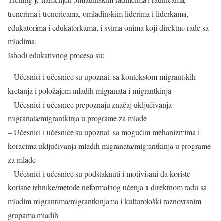
trenerima i trenericama, omladinskim liderima i liderkama,
edukatorima i edukatorkama, i svima onima koji direktno rade sa
mladima.
Ishodi edukativnog procesa su:
– Učesnici i učesnice su upoznati sa kontekstom migrantskih
kretanja i položajem mladih migranata i migrantkinja
– Učesnici i učesnice prepoznaju značaj uključivanja
migranata/migrantkinja u programe za mlade
– Učesnici i učesnice su upoznati sa mogućim mehanizmima i
koracima uključivanja mladih migranata/migrantkinja u programe
za mlade
– Učesnici i učesnice su podstaknuti i motivisani da koriste
korisne tehnike/metode neformalnog učenja u direktnom radu sa
mladim migrantima/migrantkinjama i kulturološki raznovrsnim
grupama mladih