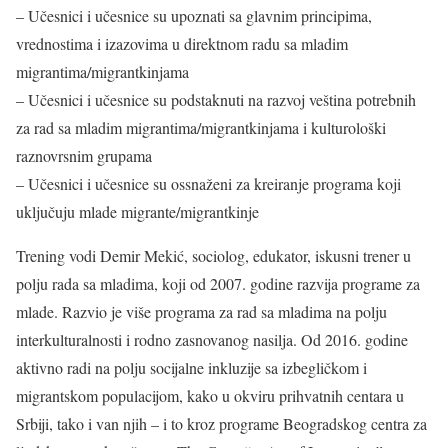
– Učesnici i učesnice su upoznati sa glavnim principima,
vrednostima i izazovima u direktnom radu sa mladim
migrantima/migrantkinjama
– Učesnici i učesnice su podstaknuti na razvoj veština potrebnih
za rad sa mladim migrantima/migrantkinjama i kulturološki
raznovrsnim grupama
– Učesnici i učesnice su ossnaženi za kreiranje programa koji
uključuju mlade migrante/migrantkinje
Trening vodi Demir Mekić, sociolog, edukator, iskusni trener u
polju rada sa mladima, koji od 2007. godine razvija programe za
mlade. Razvio je više programa za rad sa mladima na polju
interkulturalnosti i rodno zasnovanog nasilja. Od 2016. godine
aktivno radi na polju socijalne inkluzije sa izbegličkom i
migrantskom populacijom, kako u okviru prihvatnih centara u
Srbiji, tako i van njih – i to kroz programe Beogradskog centra za