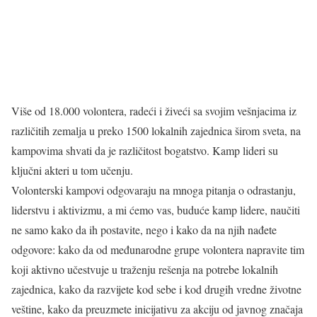
Više od 18.000 volontera, radeći i živeći sa svojim vešnjacima iz
različitih zemalja u preko 1500 lokalnih zajednica širom sveta, na
kampovima shvati da je različitost bogatstvo. Kamp lideri su
ključni akteri u tom učenju.
Volonterski kampovi odgovaraju na mnoga pitanja o odrastanju,
liderstvu i aktivizmu, a mi ćemo vas, buduće kamp lidere, naučiti
ne samo kako da ih postavite, nego i kako da na njih nađete
odgovore: kako da od međunarodne grupe volontera napravite tim
koji aktivno učestvuje u traženju rešenja na potrebe lokalnih
zajednica, kako da razvijete kod sebe i kod drugih vredne životne
veštine, kako da preuzmete inicijativu za akciju od javnog značaja