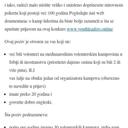
i tako, radeći malo mislite veliko i smisleno doprinesete mirovnom
pokretu koji postoji već 100 godina Pogledajte naš web
doumentarac o kamp liderima da biste bolje razumeli u šta se
upuštate prijavom na ovaj konkurs
www.youthleaders.online
Ovaj poziv je otvoren za vas koji ste:
već bili volonteri na međunarodnim volonterskim kampovima u
Srbiji ili inostranstvu (prioritetet dajemo onima koji su bili 2 ili
više puta), ILI
vas šalje na obuku jedan od organizatora kampova (obavezno
to navedite u prijavi)
imate preko 20 godina i
govorite dobro engleski.
Šta poziv podrazumeva:
pošto ove godine imamo 30 volonterskih kampova, treba nam