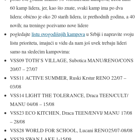
60 kamp lidera, jer, kao što znate, svaki kamp ima po dva
lidera; obićno je oko 20 starih lidera, iz prethodnih godina, a 40
novih; na treninge pozivamo nove lidere
pogledajte
listu ovogodišnjih kampova
u Srbiji i napravite svoju
listu prioriteta, imajući u vidu da nam još uvek trebaju lideri
samo na sledećim kampovima:
VSS09 TOTH’S VILLAGE, Subotica MANU/RENO/CONS
20/07 – 27/07
VSS11 ACTIVE SUMMER, Ruski Krstur RENO 22/07 –
03/08
VSS14 LIGHT THE TOLERANCE, Draca TEEN/CULT/
MANU 04/08 – 15/08
VSS23 ECO KITCHEN, Draca TEEN/ENVI/ MANU 17/08
– 28/08
VSS28 WORLD FOR SCHOOL, Lucani RENO25/07-08/08
VSS29 SWAN LAKE 1-15/09