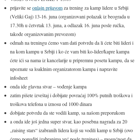
prijavite se
onlajn prijavom
za trening za kamp lidere u Srbiji
(Veliki Gaj) 13-16. juna (organizovani polazak iz beograda u
17.30h u četvrtak 13. juna, a odlazak 16. juna posle ručka,
takođe organizovanim prevozom)
odmah na treningu ćemo vam dati potvrdu da li ćete biti lideri i
na kom kampu u Srbiji i ko će vam biti ko-lider/kapre kampa
ćete ići sa nama iz kancelarije u pripremnu posetu kampu, da se
upoznate sa loaklnim organizatorom kampa i napravite
infosheet
onda ide glavna stvar – vođenje kampa
zatim pišete izveštaj i dobijate povraćaj 100% putnih troškova i
troškova telefona u iznosu od 1000 dinara
dobijate potvrdu da ste vodili kamp, sa našom preporukom
a onda ide još jedna super stvar, kao posebna nagrada za 20
„raising stars“ izabranih lidera koji su vodili kamp u Srbiji (ovo
ćemo ponuditi izabranima već posle treninga) – mogućnost da