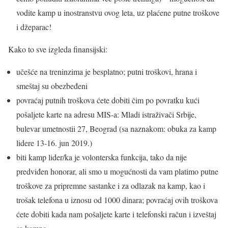
vodite kamp u inostranstvu ovog leta, uz plaćene putne troškove
i džeparac!
Kako to sve izgleda finansijski:
učešće na treninzima je besplatno; putni troškovi, hrana i
smeštaj su obezbeđeni
povraćaj putnih troškova ćete dobiti čim po povratku kući
pošaljete karte na adresu MIS-a: Mladi istraživači Srbije,
bulevar umetnostii 27, Beograd (sa naznakom: obuka za kamp
lidere 13-16. jun 2019.)
biti kamp lider/ka je volonterska funkcija, tako da nije
predviđen honorar, ali smo u mogućnosti da vam platimo putne
troškove za pripremne sastanke i za odlazak na kamp, kao i
trošak telefona u iznosu od 1000 dinara; povraćaj ovih troškova
ćete dobiti kada nam pošaljete karte i telefonski račun i izveštaj