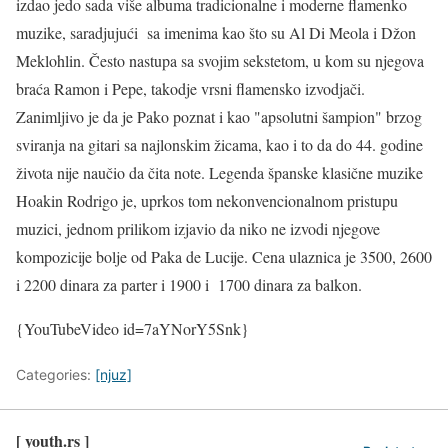
izdao jedo sada više albuma tradicionalne i moderne flamenko
muzike, saradjujući sa imenima kao što su Al Di Meola i Džon
Meklohlin. Često nastupa sa svojim sekstetom, u kom su njegova
braća Ramon i Pepe, takodje vrsni flamensko izvodjači.
Zanimljivo je da je Pako poznat i kao "apsolutni šampion" brzog
sviranja na gitari sa najlonskim žicama, kao i to da do 44. godine
života nije naučio da čita note. Legenda španske klasične muzike
Hoakin Rodrigo je, uprkos tom nekonvencionalnom pristupu
muzici, jednom prilikom izjavio da niko ne izvodi njegove
kompozicije bolje od Paka de Lucije. Cena ulaznica je 3500, 2600
i 2200 dinara za parter i 1900 i 1700 dinara za balkon.
{YouTubeVideo id=7aYNorY5Snk}
Categories:
[njuz]
[ youth.rs ]