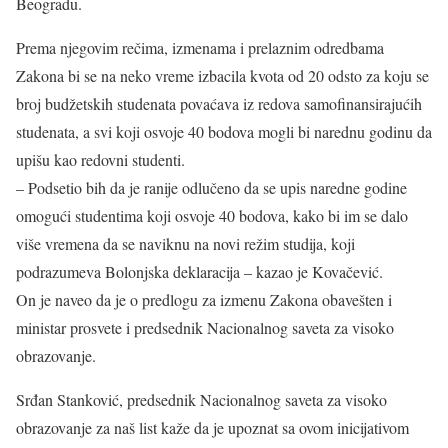
Beogradu.
Prema njegovim rečima, izmenama i prelaznim odredbama
Zakona bi se na neko vreme izbacila kvota od 20 odsto za koju se
broj budžetskih studenata povaćava iz redova samofinansirajućih
studenata, a svi koji osvoje 40 bodova mogli bi narednu godinu da
upišu kao redovni studenti.
– Podsetio bih da je ranije odlučeno da se upis naredne godine
omogući studentima koji osvoje 40 bodova, kako bi im se dalo
više vremena da se naviknu na novi režim studija, koji
podrazumeva Bolonjska deklaracija – kazao je Kovačević.
On je naveo da je o predlogu za izmenu Zakona obavešten i
ministar prosvete i predsednik Nacionalnog saveta za visoko
obrazovanje.
Srđan Stanković, predsednik Nacionalnog saveta za visoko
obrazovanje za naš list kaže da je upoznat sa ovom inicijativom