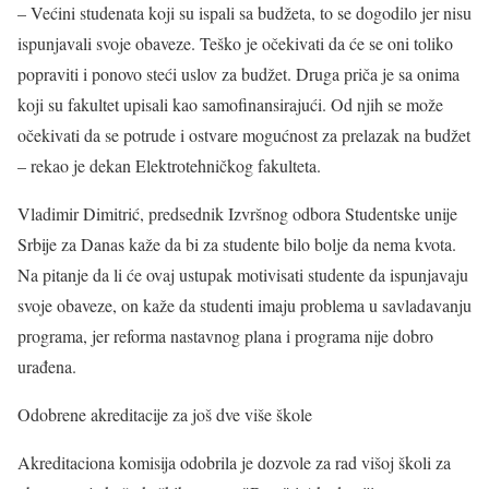
– Većini studenata koji su ispali sa budžeta, to se dogodilo jer nisu
ispunjavali svoje obaveze. Teško je očekivati da će se oni toliko
popraviti i ponovo steći uslov za budžet. Druga priča je sa onima
koji su fakultet upisali kao samofinansirajući. Od njih se može
očekivati da se potrude i ostvare mogućnost za prelazak na budžet
– rekao je dekan Elektrotehničkog fakulteta.
Vladimir Dimitrić, predsednik Izvršnog odbora Studentske unije
Srbije za Danas kaže da bi za studente bilo bolje da nema kvota.
Na pitanje da li će ovaj ustupak motivisati studente da ispunjavaju
svoje obaveze, on kaže da studenti imaju problema u savladavanju
programa, jer reforma nastavnog plana i programa nije dobro
urađena.
Odobrene akreditacije za još dve više škole
Akreditaciona komisija odobrila je dozvole za rad višoj školi za