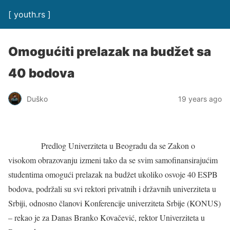
[ youth.rs ]
Omogućiti prelazak na budžet sa
40 bodova
Duško
19 years ago
Predlog Univerziteta u Beogradu da se Zakon o
visokom obrazovanju izmeni tako da se svim samofinansirajućim
studentima omogući prelazak na budžet ukoliko osvoje 40 ESPB
bodova, podržali su svi rektori privatnih i državnih univerziteta u
Srbiji, odnosno članovi Konferencije univerziteta Srbije (KONUS)
– rekao je za Danas Branko Kovačević, rektor Univerziteta u