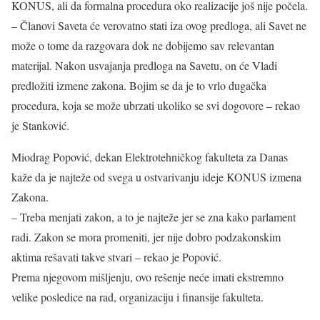
KONUS, ali da formalna procedura oko realizacije još nije počela.
– Članovi Saveta će verovatno stati iza ovog predloga, ali Savet ne
može o tome da razgovara dok ne dobijemo sav relevantan
materijal. Nakon usvajanja predloga na Savetu, on će Vladi
predložiti izmene zakona. Bojim se da je to vrlo dugačka
procedura, koja se može ubrzati ukoliko se svi dogovore – rekao
je Stanković.
Miodrag Popović, dekan Elektrotehničkog fakulteta za Danas
kaže da je najteže od svega u ostvarivanju ideje KONUS izmena
Zakona.
– Treba menjati zakon, a to je najteže jer se zna kako parlament
radi. Zakon se mora promeniti, jer nije dobro podzakonskim
aktima rešavati takve stvari – rekao je Popović.
Prema njegovom mišljenju, ovo rešenje neće imati ekstremno
velike posledice na rad, organizaciju i finansije fakulteta.