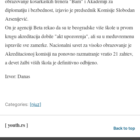
obrazovanje košarkaških trenera "Bam" i Akademiji za
diplomatiju i bezbednost, izjavio je predsednik Komisije Slobodan
Arsenijević.
On je agenciji Beta rekao da su te beogradske više škole u prvom
krugu akreditacija dobile "akt upozorenja", ali su u međuvremenu
ispravile sve zamerke. Nacionalni savet za visoko obrazovanje je
Akreditacionoj komisiji na ponovno razmatranje vratio 21 zahtev,
a devet žalbi viših škola je definitivno odbijeno.
Izvor: Danas
Categories:
[njuz]
[ youth.rs ]
Back to top