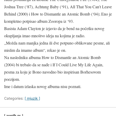
Joshua Tree (‘87), Achtung Baby (‘91), All That You Can't Leave
Behind (2000) i How to Dismantle an Atomic Bomb (‘04); Eno je
kompletno potpisao album Zooropa iz ‘93.
Basista Adam Clayton je izjavio da je bend na početku novog
okupljanja imao mnoštvo ideja na kojima je radio.
„Možda nam manjka jedna ili dve potpuno oblikovane pesme, ali
mislim da imamo album“, rekao je on.
Na nasledniku albuma How to Dismantle an Atomic Bomb
(2004) bi trebalo da se nađe i If I Could Live My Life Again,
pesma za koju je Bono navodno bio inspirisan Borhesovom
poezijom.
Ime i datum izlaska novog albuma nisu poznati.
Categories:
[ mjuzik ]
[ youth.rs ]