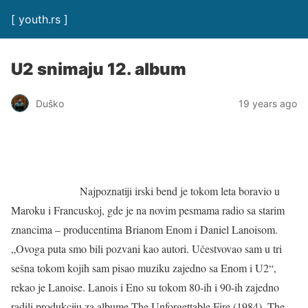
[ youth.rs ]
U2 snimaju 12. album
Duško
19 years ago
Najpoznatiji irski bend je tokom leta boravio u
Maroku i Francuskoj, gde je na novim pesmama radio sa starim
znancima – producentima Brianom Enom i Daniel Lanoisom.
„Ovoga puta smo bili pozvani kao autori. Učestvovao sam u tri
sešna tokom kojih sam pisao muziku zajedno sa Enom i U2“,
rekao je Lanoise. Lanois i Eno su tokom 80-ih i 90-ih zajedno
radili produkciju za albume The Unforgettable Fire (1984), The