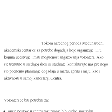
Tokom narednog perioda Međunarodni
akademski centar će za potrebe događaja koje organizuje, ili u
kojima učestvuje, imati mogućnost angažovanja volontera. Ako
ste trenutno u srednjoj školi ili studirate, kontaktirajte nas pre nego
što počnemo planiranje događaja u martu, aprilu i maju, kao i
aktivnosti u samoj kancelariji Centra.
Volonteri će biti potrebni za:
opšte poslove u centru (ažuriranje biblioteke, postavku