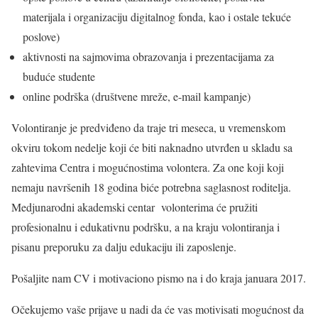
materijala i organizaciju digitalnog fonda, kao i ostale tekuće
poslove)
aktivnosti na sajmovima obrazovanja i prezentacijama za
buduće studente
online podrška (društvene mreže, e-mail kampanje)
Volontiranje je predviđeno da traje tri meseca, u vremenskom
okviru tokom nedelje koji će biti naknadno utvrđen u skladu sa
zahtevima Centra i mogućnostima volontera. Za one koji koji
nemaju navršenih 18 godina biće potrebna saglasnost roditelja.
Medjunarodni akademski centar volonterima će pružiti
profesionalnu i edukativnu podršku, a na kraju volontiranja i
pisanu preporuku za dalju edukaciju ili zaposlenje.
Pošaljite nam CV i motivaciono pismo na i do kraja januara 2017.
Očekujemo vaše prijave u nadi da će vas motivisati mogućnost da