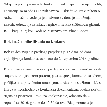
Srbije; koji su upisani u Jedinstvenu evidenciju udruženja mladih,
udruženja za mlade i njihovih saveza, u skladu sa Pravilnikom o
sadržini i načinu vođenja jedinstvene evidencije udruženja
mladih, udruženja za mlade i njihovih saveza („Službeni glasnik
RS”, broj 1/12) koju vodi Ministarstvo omladine i sporta.
Rok i način prijavljivanja na konkurs:
Rok za dostavljanje predloga projekata je 15 dana od dana
objavljivanja konkursa, odnosno do 2. septembra 2016. godine.
Konkursna dokumentacija se predaje na pisarnicu ministarstva ili
šalje poštom (običnom poštom, post ekspres, kurirskom službom,
pošiljkom sa potvrđenim uručenjem, dostavnom službom i sl.), s
tim da je neophodno da konkursna dokumentacija poslata poštom
stigne na pisarnicu u roku za konkurisanje, odnosno do 2.
septembra 2016. godine do 15:30 časova. Blagovremena je i