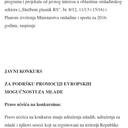
programa i projekata od javnog interesa u oblastima omladinskog
sektora („Službeni glasnik RS”, br. 8/12, 11/13 i 15/16) i
Planom izvršenja Ministarstva omladine i sporta za 2016.
godinu, raspisuje
JAVNI KONKURS
ZA PODRŠKU PROMOCIJI EVROPSKIH
MOGUĆNOSTI ZA MLADE
Pravo učešća na konkursima:
Pravo učešća na konkursu imaju udruženja mladih, udruženja za
mlade i njihovi savezi koji su registrovani na teritoriji Republike