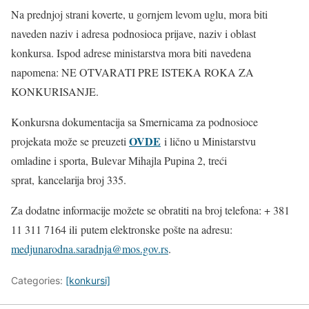
Na prednjoj strani koverte, u gornjem levom uglu, mora biti
naveden naziv i adresa podnosioca prijave, naziv i oblast
konkursa. Ispod adrese ministarstva mora biti navedena
napomena: NE OTVARATI PRE ISTEKA ROKA ZA
KONKURISANJE.
Konkursna dokumentacija sa Smernicama za podnosioce
OVDE
projekata može se preuzeti
i lično u Ministarstvu
omladine i sporta, Bulevar Mihajla Pupina 2, treći
sprat, kancelarija broj 335.
Za dodatne informacije možete se obratiti na broj telefona: + 381
11 311 7164 ili putem elektronske pošte na adresu:
medjunarodna.saradnja@mos.gov.rs
.
Categories:
[konkursi]