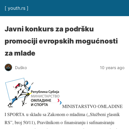
[ youth.rs ]
Javni konkurs za podršku
promociji evropskih mogućnosti
za mlade
Duško
10 years ago
MINISTARSTVO OMLADINE
I SPORTA u skladu sa Zakonom o mladima („Službeni glasnik
RS”, broj 50/11), Pravilnikom o finansiranju i sufinansiranju