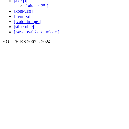
[akcija]
[ akcije_25 ]
[konkursi]
[treninzi]
[ volontiranje ]
[stipendije]
[ savetovalište za mlade ]
YOUTH.RS 2007. - 2024.