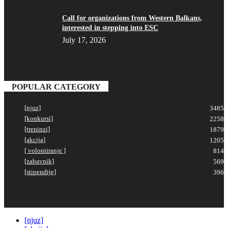
Call for organizations from Western Balkans,
interested in stepping into ESC
July 17, 2026
POPULAR CATEGORY
[njuz]
3485
[konkursi]
2258
[treninzi]
1879
[akcija]
1205
[ volontiranje ]
814
[zabavnik]
569
[stipendije]
396
[njuz]