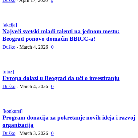
Duško
-
April 17, 2026
0
[akcija]
Najveći svetski mladi talenti na jednom mestu:
Beograd ponovo domaćin BBICC-a!
Duško
-
March 4, 2026
0
[njuz]
Evropa dolazi u Beograd da uči o investiranju
Duško
-
March 4, 2026
0
[konkursi]
Program donacija za pokretanje novih ideja i razvoj
organizacija
Duško
-
March 3, 2026
0