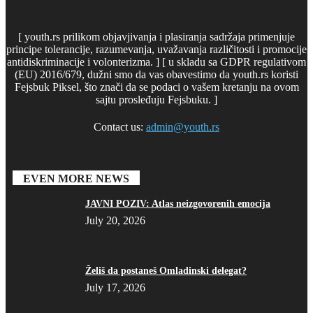
[ youth.rs prilikom objavjivanja i plasiranja sadržaja primenjuje
principe tolerancije, razumevanja, uvažavanja različitosti i promocije
antidiskriminacije i volonterizma. ] [ u skladu sa GDPR regulativom
(EU) 2016/679, dužni smo da vas obavestimo da youth.rs koristi
Fejsbuk Piksel, što znači da se podaci o vašem kretanju na ovom
sajtu prosleđuju Fejsbuku. ]
Contact us:
admin@youth.rs
EVEN MORE NEWS
JAVNI POZIV: Atlas neizgovorenih emocija
July 20, 2026
Želiš da postaneš Omladinski delegat?
July 17, 2026