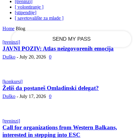
[treninzi]
[ volontiranje ]
[stipendije]
your email
[ savetovalište za mlade ]
Home
Blog
[treninzi]
JAVNI POZIV: Atlas neizgovorenih emocija
Duško
-
July 20, 2026
0
[konkursi]
Želiš da postaneš Omladinski delegat?
Duško
-
July 17, 2026
0
[treninzi]
Call for organizations from Western Balkans,
interested in stepping into ESC