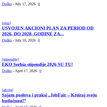
Duško
-
July 17, 2026
0
[njuz]
USVOJEN AKCIONI PLAN ZA PERIOD OD
2026. DO 2028. GODINE ZA...
Duško
-
July 10, 2026
0
[stipendije]
EKO Serbia stipendije 2026 SU TU!
Duško
-
April 17, 2026
0
[akcija]
Sajam poslova i praksi „JobFair – Kreiraj svoju
budućnost!”